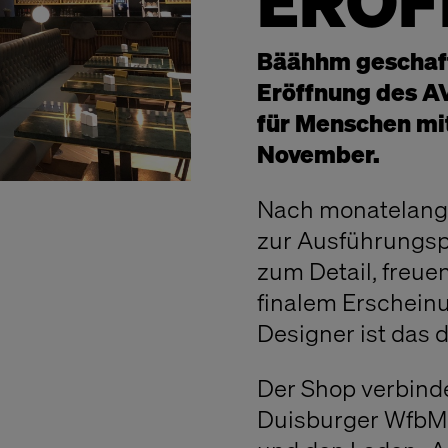
ERÖF
Bäähhm geschafft
Eröffnung des A
für Menschen mi
November.
Nach monatelange
zur Ausführungspl
zum Detail, freue
finalem Erscheinu
Designer ist das 
Der Shop verbind
Duisburger WfbM: 