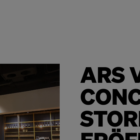
ARS 
CONC
STOR