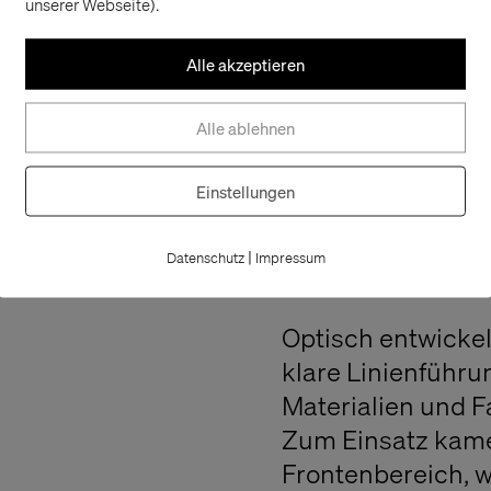
Duisburger Werks
unserer Webseite).
haben The Store 
Alle akzeptieren
Produkte entwicke
alle Beteiligten, 
Alle ablehnen
gradlinigen, unk
Design lag.
Einstellungen
Anfang des Jahre
gemeinsam in Par
|
Datenschutz
Impressum
den Stil für den S
Optisch entwickel
klare Linienführ
Materialien und F
Zum Einsatz kame
Frontenbereich, 