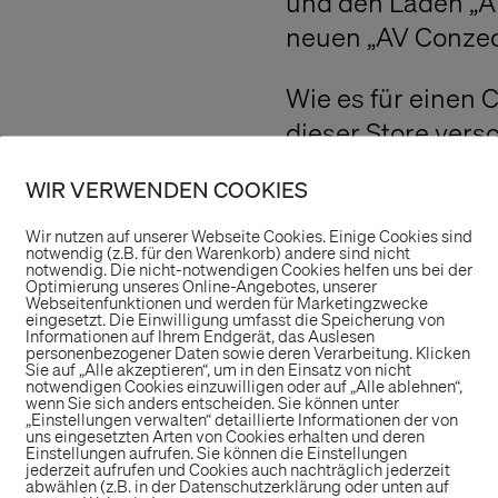
und den Laden „Ar
neuen „AV Conzeop
Wie es für einen C
dieser Store ver
an. Von Gastrono
WIR VERWENDEN COOKIES
eigenen Fashion L
ein vielfältiges 
Wir nutzen auf unserer Webseite Cookies. Einige Cookies sind
notwendig (z.B. für den Warenkorb) andere sind nicht
notwendig. Die nicht-notwendigen Cookies helfen uns bei der
Optimierung unseres Online-Angebotes, unserer
Neben einem Bist
Webseitenfunktionen und werden für Marketingzwecke
eingesetzt. Die Einwilligung umfasst die Speicherung von
in dem Concept-S
Informationen auf Ihrem Endgerät, das Auslesen
personenbezogener Daten sowie deren Verarbeitung. Klicken
eine Smoothie-Ba
Sie auf „Alle akzeptieren“, um in den Einsatz von nicht
notwendigen Cookies einzuwilligen oder auf „Alle ablehnen“,
einem liebevollen
wenn Sie sich anders entscheiden. Sie können unter
„Einstellungen verwalten“ detaillierte Informationen der von
und hungrige Gäs
uns eingesetzten Arten von Cookies erhalten und deren
Einstellungen aufrufen. Sie können die Einstellungen
überwiegend Ware
jederzeit aufrufen und Cookies auch nachträglich jederzeit
abwählen (z.B. in der Datenschutzerklärung oder unten auf