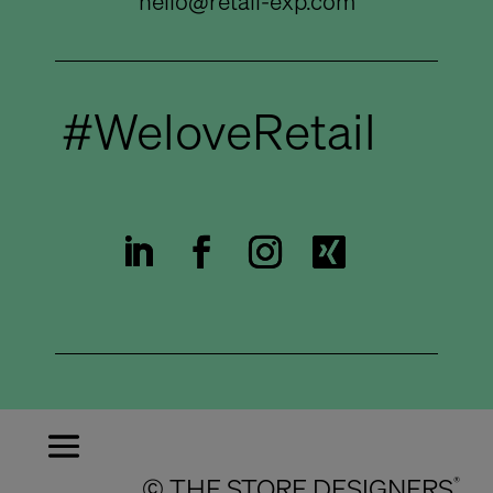
hello@retail-exp.com
#WeloveRetail
© THE STORE DESIGNERS
®