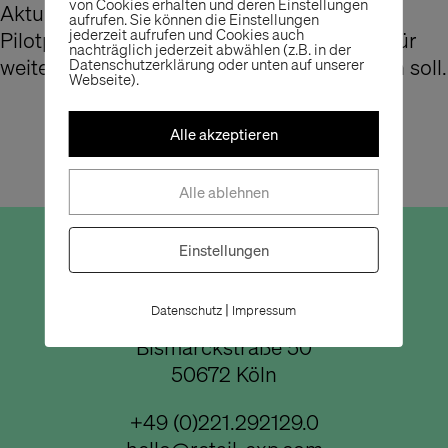
von Cookies erhalten und deren Einstellungen
Aktuell erarbeiten wir einen Entwurf als
aufrufen. Sie können die Einstellungen
jederzeit aufrufen und Cookies auch
Pilotprojekt, welcher zukünftig als Vorbild für
nachträglich jederzeit abwählen (z.B. in der
weitere Roll-out-Planungen genutzt werden soll.
Datenschutzerklärung oder unten auf unserer
Webseite).
Alle akzeptieren
Alle ablehnen
Einstellungen
Büro Köln
|
Datenschutz
Impressum
Bismarckstraße 50
50672 Köln
+49 (0)221.292129.0