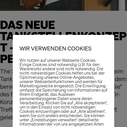
DAS NEUE
TANKSTELLENKONZEP
T – JETZT WIRD’S
WIR VERWENDEN COOKIES
PERSÖNLICH
Wir nutzen auf unserer Webseite Cookies.
Einige Cookies sind notwendig (z.B. für den
Warenkorb) andere sind nicht notwendig. Die
The Store Designers entwickelt für Bellersheim
nicht-notwendigen Cookies helfen uns bei der
Optimierung unseres Online-Angebotes,
Tankstellen ein neues Konzept, welches auf dem
unserer Webseitenfunktionen und werden für
bereits bestehenden Claim „Wir sorgen für Sie“
Marketingzwecke eingesetzt. Die Einwilligung
umfasst die Speicherung von Informationen auf
des Familienunternehmens aufbaut: „Das Wir-
Ihrem Endgerät, das Auslesen
personenbezogener Daten sowie deren
Konzept“. Dabei wird die Tankstelle als
Verarbeitung. Klicken Sie auf „Alle akzeptieren“,
um in den Einsatz von nicht notwendigen
Treffpunkt ein Marktplatz, wo Nachbarschaft
Cookies einzuwilligen oder auf „Alle ablehnen“,
wenn Sie sich anders entscheiden. Sie können
gelebt werden kann.
unter „Einstellungen verwalten“ detaillierte
Informationen der von uns eingesetzten Arten