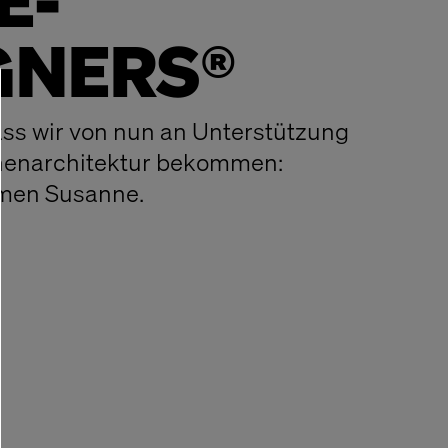
E-
GNERS®
ass wir von nun an Unterstützung
nnenarchitektur bekommen:
mmen Susanne.