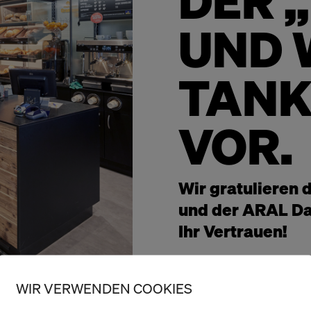
DER 
UND 
TANK
VOR.
Wir gratulieren
und der ARAL Dal
Ihr Vertrauen!
Der Betreiber der
WIR VERWENDEN COOKIES
vorallem über die