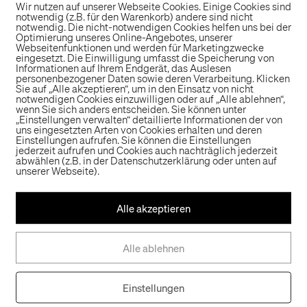
Betreten des neue
Wir nutzen auf unserer Webseite Cookies. Einige Cookies sind
notwendig (z.B. für den Warenkorb) andere sind nicht
großen Augen um 
notwendig. Die nicht-notwendigen Cookies helfen uns bei der
Optimierung unseres Online-Angebotes, unserer
rechnen einfach ni
Webseitenfunktionen und werden für Marketingzwecke
eingesetzt. Die Einwilligung umfasst die Speicherung von
Bäckerei vorzufin
Informationen auf Ihrem Endgerät, das Auslesen
personenbezogener Daten sowie deren Verarbeitung. Klicken
Optik aus Holz und
Sie auf „Alle akzeptieren“, um in den Einsatz von nicht
notwendigen Cookies einzuwilligen oder auf „Alle ablehnen“,
Einkaufspool und 
wenn Sie sich anders entscheiden. Sie können unter
„Einstellungen verwalten“ detaillierte Informationen der von
Dalacker & Sohn. 
uns eingesetzten Arten von Cookies erhalten und deren
Einstellungen aufrufen. Sie können die Einstellungen
ersten beiden „Fr
jederzeit aufrufen und Cookies auch nachträglich jederzeit
abwählen (z.B. in der Datenschutzerklärung oder unten auf
Marke hat Lekker
unserer Webseite).
Tankstellen einge
Alle akzeptieren
befindet sich in 
Bergedorf.
Alle ablehnen
„Das Image von T
damit sie sich i
Einstellungen
Konkurrenten in 