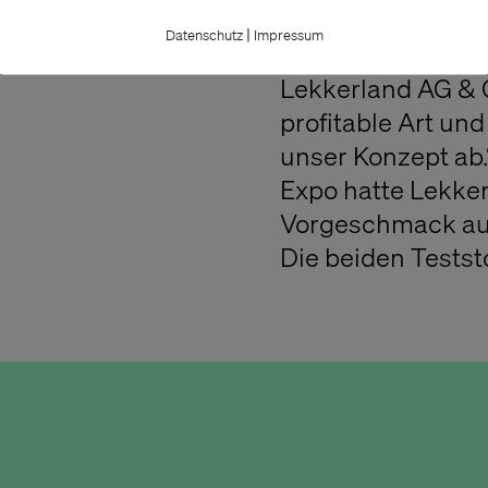
Bäckereien und D
|
Datenschutz
Impressum
erläutert Patrick
Lekkerland AG & 
profitable Art und
unser Konzept ab.
Expo hatte Lekker
Vorgeschmack auf
Die beiden Testst