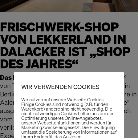
FRISCHWERK-SHOP
VON LEKKERLAND IN
DALACKER IST „SHOP
DES JAHRES“
Das Lekkerland Shopkonzept
Frischwerk®
von The-Store-Designers® ist am Mittwoch in
WIR VERWENDEN COOKIES
Berlin als „Shop des Jahres“ für den Pilotstore in
Wir nutzen auf unserer Webseite Cookies.
Aalen in der Kategorie „Tankstelle/Raststätte“
Einige Cookies sind notwendig (z.B. für den
Warenkorb) andere sind nicht notwendig. Die
ausgezeichnet worden. Der Preis wird jährlich
nicht-notwendigen Cookies helfen uns bei der
vom Fachmagazin „Convenience Shop“
Optimierung unseres Online-Angebotes,
unserer Webseitenfunktionen und werden für
verliehen; die Sieger kürt eine unabhängige
Marketingzwecke eingesetzt. Die Einwilligung
umfasst die Speicherung von Informationen auf
Experten-Jury.
Ihrem Endgerät, das Auslesen