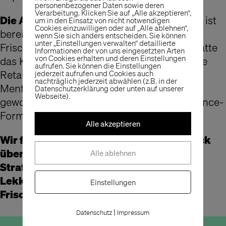
personenbezogener Daten sowie deren
Verarbeitung. Klicken Sie auf „Alle akzeptieren“,
Die Auszeichnung als „Shop des Jahres“
ist
um in den Einsatz von nicht notwendigen
Cookies einzuwilligen oder auf „Alle ablehnen“,
bereits der zweite renommierte Preis, den
wenn Sie sich anders entscheiden. Sie können
unter „Einstellungen verwalten“ detaillierte
Frischwerk® erhält: Im vergangenen Jahr hatte
Informationen der von uns eingesetzten Arten
von Cookies erhalten und deren Einstellungen
das Konzept den „International Convenience
aufrufen. Sie können die Einstellungen
Retailer of the Year Award – Honorable
jederzeit aufrufen und Cookies auch
nachträglich jederzeit abwählen (z.B. in der
Mention“ in der Kategorie „small formats“
Datenschutzerklärung oder unten auf unserer
Webseite).
gewonnen – als erstes deutsches Convenience-
Format.
Alle akzeptieren
Wir freuen uns zusammen mit Frank Fleck
über diese Auszeichnung, der als Leiter
Alle ablehnen
Strategie und Geschäftsentwicklung bei
Lekkerland auch für das Shopkonzept
Einstellungen
Frischwerk® verantwortlich ist“
|
Datenschutz
Impressum