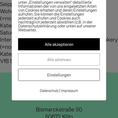
unter „Einstellungen verwalten“ detaillierte
Seipp Wohnen (=Sieger),
Informationen der von uns eingesetzten Arten
Wohnparc Stumpp (=nominiert), Lumas
von Cookies erhalten und deren Einstellungen
aufrufen. Sie können die Einstellungen
(=nominiert)
jederzeit aufrufen und Cookies auch
nachträglich jederzeit abwählen (z.B. in der
Kategorie: Out-of-Line
Datenschutzerklärung oder unten auf unserer
Webseite).
Saturn Connect (=Sieger),
Intersport Knudsen (=nominiert), The P Cookery
Alle akzeptieren
(=nominiert)
Kategorie: Sonderpreis
Alle ablehnen
VfB Stuttgart (=Sieger)
Einstellungen
Büro Köln
|
Datenschutz
Impressum
Bismarckstraße 50
50672 Köln