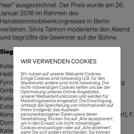
Year“ ausgezeichnet. Der Preis wurde am 26.
Januar 2016 im Rahmen des
Handelsimmobilienkongresses in Berlin
verliehen. Silvia Talmon moderierte den Abend
und begrüßte die Gewinner auf der Bühne.
Sieger und Nominierte 2016:
WIR VERWENDEN COOKIES
Kategorie: Fashion
Hellner Moden GmbH & Co.KG (=Sieger),
Wir nutzen auf unserer Webseite Cookies.
Einige Cookies sind notwendig (z.B. für den
Fynch-Hatton (=nominiert), Mensing Holding
Warenkorb) andere sind nicht notwendig. Die
nicht-notwendigen Cookies helfen uns bei der
GmbH (=nominiert)
Optimierung unseres Online-Angebotes,
unserer Webseitenfunktionen und werden für
Kategorie: Food
Marketingzwecke eingesetzt. Die Einwilligung
Eataly (=Sieger),
umfasst die Speicherung von Informationen auf
Ihrem Endgerät, das Auslesen
Kempermarkt Sassenberg Edeka (=nominiert), F.
personenbezogener Daten sowie deren
Verarbeitung. Klicken Sie auf „Alle akzeptieren“,
Dornseifer Frischemarkt Rewe (=nominiert)
um in den Einsatz von nicht notwendigen
Cookies einzuwilligen oder auf „Alle ablehnen“,
Kategorie: Living
wenn Sie sich anders entscheiden. Sie können