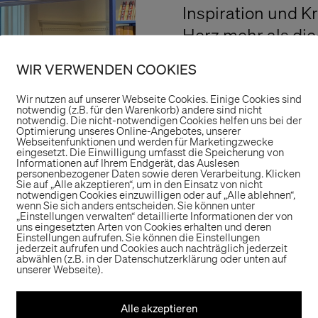
Inspiration und Kr
Herz mehr als die
WIR VERWENDEN COOKIES
Es war wie immer 
eine Menge Eindrü
Wir nutzen auf unserer Webseite Cookies. Einige Cookies sind
notwendig (z.B. für den Warenkorb) andere sind nicht
unser neues Projek
notwendig. Die nicht-notwendigen Cookies helfen uns bei der
Optimierung unseres Online-Angebotes, unserer
secret!
Webseitenfunktionen und werden für Marketingzwecke
eingesetzt. Die Einwilligung umfasst die Speicherung von
So stay tuned!
Informationen auf Ihrem Endgerät, das Auslesen
personenbezogener Daten sowie deren Verarbeitung. Klicken
Sie auf „Alle akzeptieren“, um in den Einsatz von nicht
notwendigen Cookies einzuwilligen oder auf „Alle ablehnen“,
wenn Sie sich anders entscheiden. Sie können unter
„Einstellungen verwalten“ detaillierte Informationen der von
uns eingesetzten Arten von Cookies erhalten und deren
Einstellungen aufrufen. Sie können die Einstellungen
jederzeit aufrufen und Cookies auch nachträglich jederzeit
abwählen (z.B. in der Datenschutzerklärung oder unten auf
unserer Webseite).
Alle akzeptieren