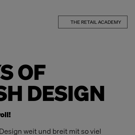
THE RETAIL ACADEMY
S OF
SH DESIGN
ll!
esign weit und breit mit so viel