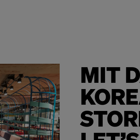
MIT 
KORE
STOR