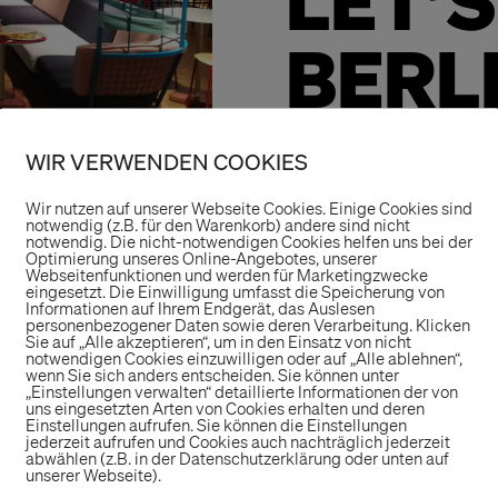
LET’
BERL
Gemeinsam mit un
WIR VERWENDEN COOKIES
Academy zeigen wi
Wir nutzen auf unserer Webseite Cookies. Einige Cookies sind
Tour durch Berlin
notwendig (z.B. für den Warenkorb) andere sind nicht
notwendig. Die nicht-notwendigen Cookies helfen uns bei der
Storeformate und
Optimierung unseres Online-Angebotes, unserer
Webseitenfunktionen und werden für Marketingzwecke
altehrwürdigen K
eingesetzt. Die Einwilligung umfasst die Speicherung von
Informationen auf Ihrem Endgerät, das Auslesen
für Millennials.
personenbezogener Daten sowie deren Verarbeitung. Klicken
Sie auf „Alle akzeptieren“, um in den Einsatz von nicht
notwendigen Cookies einzuwilligen oder auf „Alle ablehnen“,
Wir lieben Berlin
wenn Sie sich anders entscheiden. Sie können unter
„Einstellungen verwalten“ detaillierte Informationen der von
schon gespannt 
uns eingesetzten Arten von Cookies erhalten und deren
Einstellungen aufrufen. Sie können die Einstellungen
jederzeit aufrufen und Cookies auch nachträglich jederzeit
unserer Hauptst
abwählen (z.B. in der Datenschutzerklärung oder unten auf
unserer Webseite).