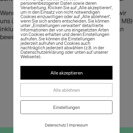
personenbezogener Daten sowie deren
Verarbeitung. Klicken Sie auf „Alle akzeptieren“,
Wenn du dich angesprochen fühlst, freuen wir
um in den Einsatz von nicht notwendigen
Cookies einzuwilligen oder auf „Alle ablehnen“,
uns über deine digitale Bewerbung (max. 10 MB)
wenn Sie sich anders entscheiden. Sie können
unter „Einstellungen verwalten“ detaillierte
inklusive Portfolio und Gehaltsvorstellung an
Informationen der von uns eingesetzten Arten
von Cookies erhalten und deren Einstellungen
bewerbung@the-store-designers.com
aufrufen. Sie können die Einstellungen
jederzeit aufrufen und Cookies auch
nachträglich jederzeit abwählen (z.B. in der
Datenschutzerklärung oder unten auf unserer
Webseite).
Alle akzeptieren
Alle ablehnen
Einstellungen
|
Datenschutz
Impressum