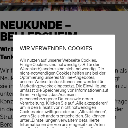
NEUKUNDE –
BELLERSHEIM
WIR VERWENDEN COOKIES
Wir beraten und planen weiterhin im
Tankstellen-Business
Wir nutzen auf unserer Webseite Cookies.
Einige Cookies sind notwendig (z.B. für den
Warenkorb) andere sind nicht notwendig. Die
Wir freuen uns, dass Bellersheim Tankstellen als
nicht-notwendigen Cookies helfen uns bei der
Neukunde uns das Vertrauen entgegenbringt
Optimierung unseres Online-Angebotes,
unserer Webseitenfunktionen und werden für
sie in so vielen verschiedenen Projektphasen zu
Marketingzwecke eingesetzt. Die Einwilligung
umfasst die Speicherung von Informationen auf
unterstützen, um ein ganzheitliches Retail-
Ihrem Endgerät, das Auslesen
personenbezogener Daten sowie deren
Konzept zu entwickeln. Von der Kundenumfrage
Verarbeitung. Klicken Sie auf „Alle akzeptieren“,
um in den Einsatz von nicht notwendigen
in der Analyse über die Markenberatung in der
Cookies einzuwilligen oder auf „Alle ablehnen“,
Strategie bis hin zur Konzeptentwicklung im
wenn Sie sich anders entscheiden. Sie können
unter „Einstellungen verwalten“ detaillierte
Bereich Innenarchitektur und Grafik.
Informationen der von uns eingesetzten Arten