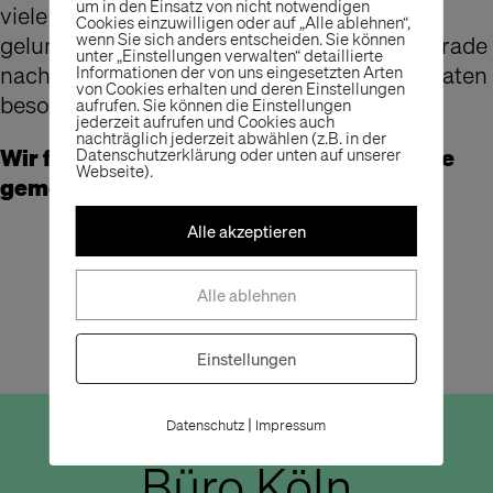
um in den Einsatz von nicht notwendigen
viele lachende Gesichter gehören zu einem
Cookies einzuwilligen oder auf „Alle ablehnen“,
wenn Sie sich anders entscheiden. Sie können
gelungenen Fest natürlich dazu. Das hat gerade
unter „Einstellungen verwalten“ detaillierte
nach den kontaktarmen, vergangenen Monaten
Informationen der von uns eingesetzten Arten
von Cookies erhalten und deren Einstellungen
besonders gut getan.
aufrufen. Sie können die Einstellungen
jederzeit aufrufen und Cookies auch
nachträglich jederzeit abwählen (z.B. in der
Wir freuen uns darauf, viele weitere Feste
Datenschutzerklärung oder unten auf unserer
Webseite).
gemeinsam feiern zu dürfen.
Alle akzeptieren
Alle ablehnen
Einstellungen
|
Datenschutz
Impressum
Büro Köln