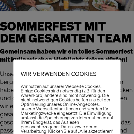
SOMMERFEST MIT
DEM GESAMTEN TEAM
Gemeinsam haben wir ein tolles Sommerfest
mit kulinarischen Highlights feiern dürfen!
Unser Sommerfest hat dieses Jahr im
WIR VERWENDEN COOKIES
bergischen Land stattgefunden. Gemeinsam
Wir nutzen auf unserer Webseite Cookies.
haben wir Gemüse geschnibbelt, Brot gebacken
Einige Cookies sind notwendig (z.B. für den
Warenkorb) andere sind nicht notwendig. Die
und gegrillt. Bei bestem Sommerwetter haben
nicht-notwendigen Cookies helfen uns bei der
Optimierung unseres Online-Angebotes,
wir einen wundervollen Abend mit dem
unserer Webseitenfunktionen und werden für
gesamten Team verbracht und reichlich
Marketingzwecke eingesetzt. Die Einwilligung
umfasst die Speicherung von Informationen auf
geschlemmt – es war für jeden Geschmack das
Ihrem Endgerät, das Auslesen
personenbezogener Daten sowie deren
passende dabei! Inspirierende Gespräche und
Verarbeitung. Klicken Sie auf „Alle akzeptieren“,