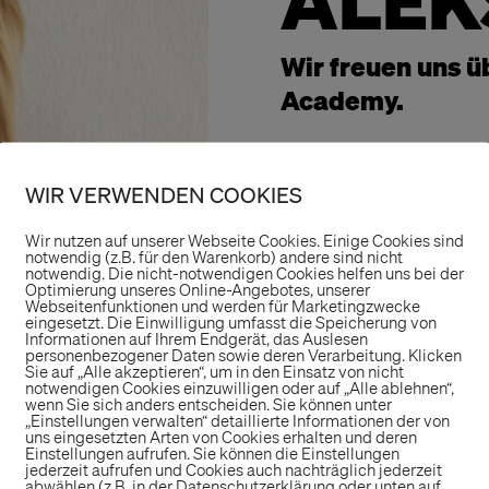
ALEK
Wir freuen uns ü
Academy.
Aleks unterstütz 
Bereichen Market
WIR VERWENDEN COOKIES
Veranstaltungsma
Wir nutzen auf unserer Webseite Cookies. Einige Cookies sind
Fachkenntnisse un
notwendig (z.B. für den Warenkorb) andere sind nicht
notwendig. Die nicht-notwendigen Cookies helfen uns bei der
Optimierung unseres Online-Angebotes, unserer
Webseitenfunktionen und werden für Marketingzwecke
Wir wünschen ihr 
eingesetzt. Die Einwilligung umfasst die Speicherung von
Informationen auf Ihrem Endgerät, das Auslesen
Erfahrungen.
personenbezogener Daten sowie deren Verarbeitung. Klicken
Sie auf „Alle akzeptieren“, um in den Einsatz von nicht
notwendigen Cookies einzuwilligen oder auf „Alle ablehnen“,
wenn Sie sich anders entscheiden. Sie können unter
„Einstellungen verwalten“ detaillierte Informationen der von
uns eingesetzten Arten von Cookies erhalten und deren
Einstellungen aufrufen. Sie können die Einstellungen
jederzeit aufrufen und Cookies auch nachträglich jederzeit
abwählen (z.B. in der Datenschutzerklärung oder unten auf