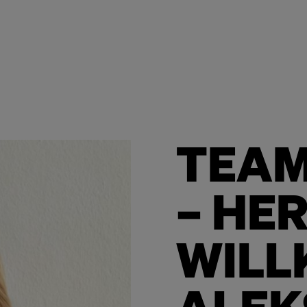
TEA
– HE
WIL