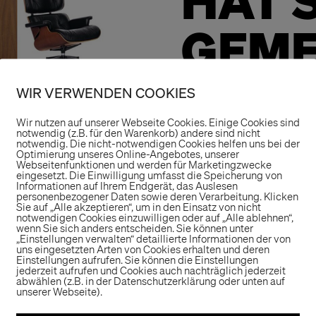
HAT 
GEME
Nachdem wir 201
WIR VERWENDEN COOKIES
durften, wurden
Wir nutzen auf unserer Webseite Cookies. Einige Cookies sind
um beim Re-Desi
notwendig (z.B. für den Warenkorb) andere sind nicht
notwendig. Die nicht-notwendigen Cookies helfen uns bei der
Optimierung unseres Online-Angebotes, unserer
beratend und kre
Webseitenfunktionen und werden für Marketingzwecke
eingesetzt. Die Einwilligung umfasst die Speicherung von
Informationen auf Ihrem Endgerät, das Auslesen
Der bestehende L
personenbezogener Daten sowie deren Verarbeitung. Klicken
Sie auf „Alle akzeptieren“, um in den Einsatz von nicht
Wahl fällt auf den
notwendigen Cookies einzuwilligen oder auf „Alle ablehnen“,
wenn Sie sich anders entscheiden. Sie können unter
elegant, zeitlos.Wi
„Einstellungen verwalten“ detaillierte Informationen der von
uns eingesetzten Arten von Cookies erhalten und deren
aber fest steht: 
Einstellungen aufrufen. Sie können die Einstellungen
jederzeit aufrufen und Cookies auch nachträglich jederzeit
bald einige Neuen
abwählen (z.B. in der Datenschutzerklärung oder unten auf
unserer Webseite).
WMF geben.