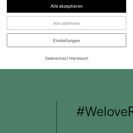
Alle akzeptieren
Wir freuen uns, 
Vertrauen schenk
Alle ablehnen
den Stores alles
Einstellungen
|
Datenschutz
Impressum
#WeloveR