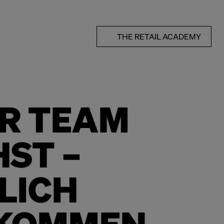
THE RETAIL ACADEMY
R TEAM
ST –
LICH