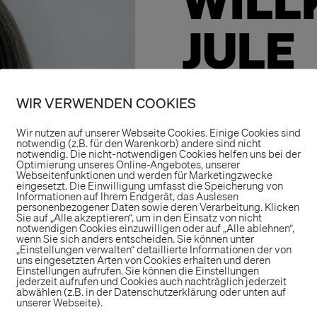
WIL
JULE
Wir freuen uns ü
WIR VERWENDEN COOKIES
Kreativteam.
Wir nutzen auf unserer Webseite Cookies. Einige Cookies sind
notwendig (z.B. für den Warenkorb) andere sind nicht
Jule ist ab sofort
notwendig. Die nicht-notwendigen Cookies helfen uns bei der
Optimierung unseres Online-Angebotes, unserer
tätig. Nach ihrem
Webseitenfunktionen und werden für Marketingzwecke
eingesetzt. Die Einwilligung umfasst die Speicherung von
auf neue Heraus
Informationen auf Ihrem Endgerät, das Auslesen
personenbezogener Daten sowie deren Verarbeitung. Klicken
uns zu wachsen. W
Sie auf „Alle akzeptieren“, um in den Einsatz von nicht
notwendigen Cookies einzuwilligen oder auf „Alle ablehnen“,
Unterstützung und
wenn Sie sich anders entscheiden. Sie können unter
„Einstellungen verwalten“ detaillierte Informationen der von
uns eingesetzten Arten von Cookies erhalten und deren
Einstellungen aufrufen. Sie können die Einstellungen
Wir wünschen ihr
jederzeit aufrufen und Cookies auch nachträglich jederzeit
abwählen (z.B. in der Datenschutzerklärung oder unten auf
bereichernde E
unserer Webseite).