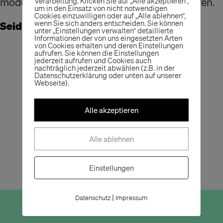
modulares Möbelkonzept mitwirken zu dürfen.
Verarbeitung. Klicken Sie auf „Alle akzeptieren“,
um in den Einsatz von nicht notwendigen
Cookies einzuwilligen oder auf „Alle ablehnen“,
wenn Sie sich anders entscheiden. Sie können
Seid gespannt, es wird aufregend!
unter „Einstellungen verwalten“ detaillierte
Informationen der von uns eingesetzten Arten
von Cookies erhalten und deren Einstellungen
aufrufen. Sie können die Einstellungen
jederzeit aufrufen und Cookies auch
nachträglich jederzeit abwählen (z.B. in der
Datenschutzerklärung oder unten auf unserer
Webseite).
Alle akzeptieren
Alle ablehnen
Einstellungen
|
Datenschutz
Impressum