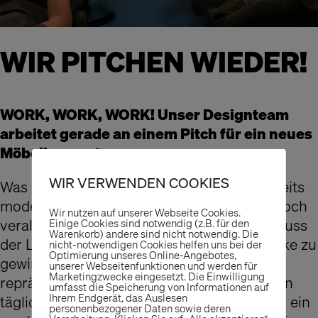
WIR PITCHEN WIEDER!
WORK, WORK, WORK! Unser Designteam
arbeitet gerade an einem Pitch für ein neues
Möbelkonzept.
WIR VERWENDEN COOKIES
Was auf verschiedenen Online Kanälen bereits
modernisiert wurde, ist auf der Fläche oft noch
Wir nutzen auf unserer Webseite Cookies.
veraltet und in die Jahre gekommen. Wie muss
Einige Cookies sind notwendig (z.B. für den
Warenkorb) andere sind nicht notwendig. Die
der Ladenbau heute aussehen, um alle Blicke zu
nicht-notwendigen Cookies helfen uns bei der
Optimierung unseres Online-Angebotes,
gewinnen und die Marke bestmöglich zu
unserer Webseitenfunktionen und werden für
Marketingzwecke eingesetzt. Die Einwilligung
repräsentieren? Wir stellen uns diese Fragen
umfasst die Speicherung von Informationen auf
Ihrem Endgerät, das Auslesen
täglich und freuen uns, am Design-Pitch für ein
personenbezogener Daten sowie deren