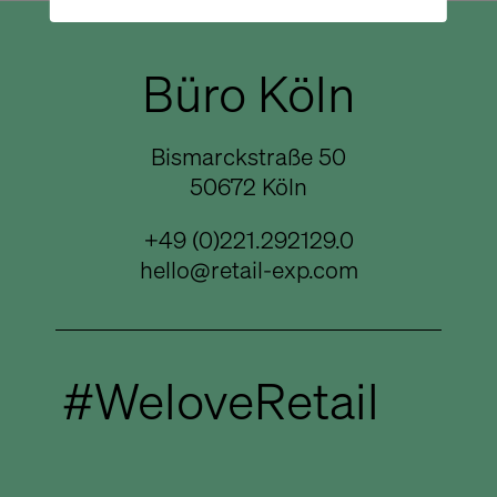
Büro Köln
Bismarckstraße 50
50672 Köln
+49 (0)221.292129.0
hello@retail-exp.com
#WeloveRetail