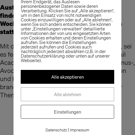
Ihrem Endgerät, das Auslesen
personenbezogener Daten sowie deren
Austausch ist uns wichtig. Regelmäßig
Verarbeitung. Klicken Sie auf „Alle akzeptieren“,
findet bei uns im Loft die große
um in den Einsatz von nicht notwendigen
Cookies einzuwilligen oder auf „Alle ablehnen“,
Wochenbesprechung im gesamten Team
wenn Sie sich anders entscheiden. Sie können
unter „Einstellungen verwalten“ detaillierte
statt.
Informationen der von uns eingesetzten Arten
von Cookies erhalten und deren Einstellungen
aufrufen. Sie können die Einstellungen
Mit dabei sind alle Mitarbeiter und Kollegen, sei
jederzeit aufrufen und Cookies auch
nachträglich jederzeit abwählen (z.B. in der
es fest oder frei, nah oder fern von The Retail
Datenschutzerklärung oder unten auf unserer
Webseite).
Academy und The Store Designers. Bei Humus-,
Avocado und Dattelcreme, frischen Brötchen
Alle akzeptieren
und Kaffeespezialität besprechen wir die
brandheißen News der letzten Wochen oder
Themen zum aktuellen Tagesgeschehen.
Alle ablehnen
Einstellungen
|
Datenschutz
Impressum